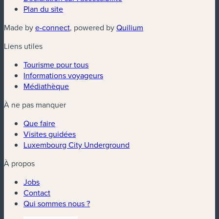
Plan du site
(nouvelle fenêtre)
(nouvelle fenêtre)
Made by
e-connect
, powered by
Quilium
Liens utiles
Tourisme pour tous
Informations voyageurs
Médiathèque
À ne pas manquer
Que faire
Visites guidées
Luxembourg City Underground
À propos
Jobs
Contact
Qui sommes nous ?