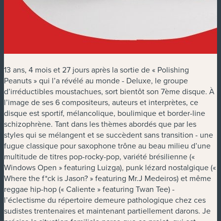
13 ans, 4 mois et 27 jours après la sortie de « Polishing
Peanuts » qui l’a révélé au monde - Deluxe, le groupe
d’irréductibles moustachues, sort bientôt son 7ème disque. À
l’image de ses 6 compositeurs, auteurs et interprètes, ce
disque est sportif, mélancolique, boulimique et border-line
schizophrène. Tant dans les thèmes abordés que par les
styles qui se mélangent et se succèdent sans transition - une
fugue classique pour saxophone trône au beau milieu d’une
multitude de titres pop-rocky-pop, variété brésilienne («
Windows Open » featuring Luizga), punk lézard nostalgique («
Where the f*ck is Jason? » featuring Mr.J Medeiros) et même
reggae hip-hop (« Caliente » featuring Twan Tee) -
l’éclectisme du répertoire demeure pathologique chez ces
sudistes trentenaires et maintenant partiellement darons. Je