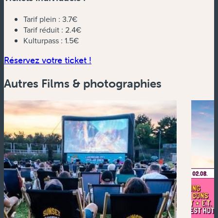
Tarif plein :
3.7€
Tarif réduit :
2.4€
Kulturpass :
1.5€
(nouvelle fenêtre)
Réservez votre ticket !
Autres Films & photographies