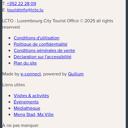
T.
+352 22 28 09
E.
touristinfo@lcto.lu
LCTO - Luxembourg City Tourist Office © 2025 all rights
reserved
Conditions d'utilisation
Politique de confidentialité
Conditions générales de vente
Déclaration sur l'accessibilité
Plan du site
(nouvelle fenêtre)
(nouvelle fenêtre)
Made by
e-connect
, powered by
Quilium
Liens utiles
Visites & activités
Événements
Médiathèque
Meng Stad, Ma Ville
À ne pas manquer