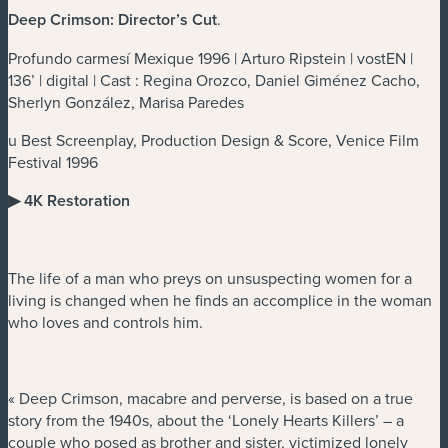
Deep Crimson: Director’s Cut
.
Profundo carmesí Mexique 1996 | Arturo Ripstein | vostEN |
136’ | digital | Cast : Regina Orozco, Daniel Giménez Cacho,
Sherlyn González, Marisa Paredes
u Best Screenplay, Production Design & Score, Venice Film
Festival 1996
▶ 4K Restoration
The life of a man who preys on unsuspecting women for a
living is changed when he finds an accomplice in the woman
who loves and controls him.
« Deep Crimson, macabre and perverse, is based on a true
story from the 1940s, about the ‘Lonely Hearts Killers’ – a
couple who posed as brother and sister, victimized lonely