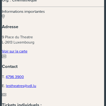
Org. : Cinémathèque
Informations importantes
Adresse
9 Place du Theatre
L-2613 Luxembourg
(nouvelle fenêtre)
Voir sur la carte
Contact
T.
4796 3900
E.
lestheatres@vdl.lu
Tickets individuels :