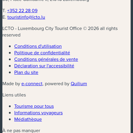
T.
+352 22 28 09
E.
touristinfo@lcto.lu
LCTO - Luxembourg City Tourist Office © 2026 all rights
reserved
Conditions d'utilisation
Politique de confidentialité
Conditions générales de vente
Déclaration sur l'accessibilité
Plan du site
(nouvelle fenêtre)
(nouvelle fenêtre)
Made by
e-connect
, powered by
Quilium
Liens utiles
Tourisme pour tous
Informations voyageurs
Médiathèque
À ne pas manquer