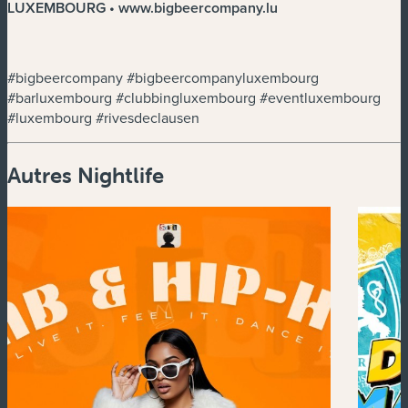
LUXEMBOURG • www.bigbeercompany.lu
#bigbeercompany #bigbeercompanyluxembourg
#barluxembourg #clubbingluxembourg #eventluxembourg
#luxembourg #rivesdeclausen
Autres Nightlife