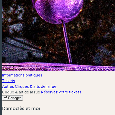
Informations pratiques
Tickets
Autres Cirques & arts de la rue
Cirque & art de la rue
Réservez votre ticket !
Partager
Damoclès et moi