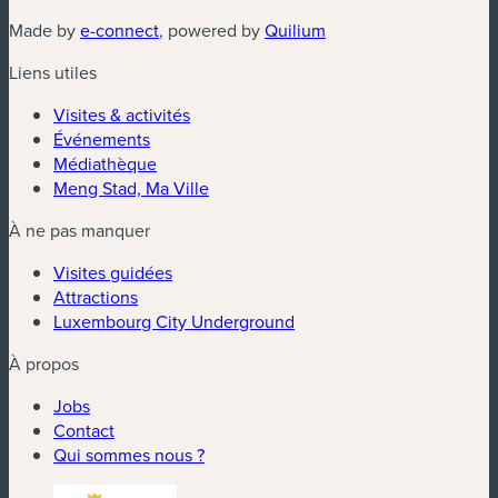
(nouvelle fenêtre)
(nouvelle fenêtre)
Made by
e-connect
, powered by
Quilium
Liens utiles
Visites & activités
Événements
Médiathèque
Meng Stad, Ma Ville
À ne pas manquer
Visites guidées
Attractions
Luxembourg City Underground
À propos
Jobs
Contact
Qui sommes nous ?
(nouvelle fenêtre)