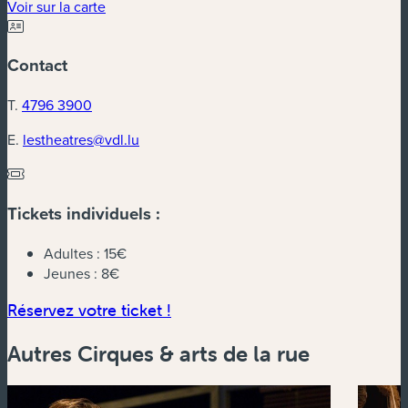
(nouvelle fenêtre)
Voir sur la carte
Contact
T.
4796 3900
E.
lestheatres@vdl.lu
Tickets individuels :
Adultes :
15€
Jeunes :
8€
(nouvelle fenêtre)
Réservez votre ticket !
Autres Cirques & arts de la rue