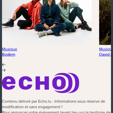
Musique
Musiqu
Bodem
David 
Contenu délivré par Echo.lu - Informations sous réserve de
modification et sans engagement !
Pour annoncer votre évènement (ayant lieu sur le territoire de