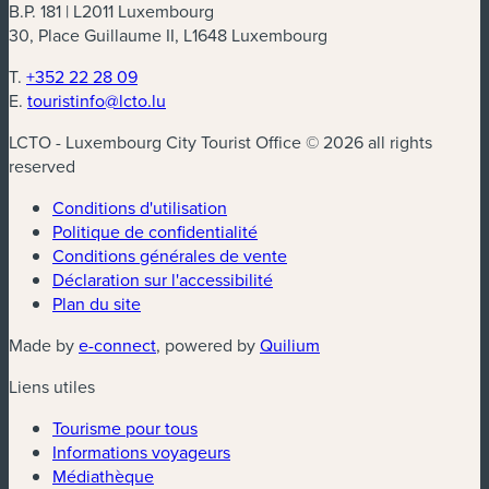
B.P. 181 | L2011 Luxembourg
30, Place Guillaume II, L1648 Luxembourg
T.
+352 22 28 09
E.
touristinfo@lcto.lu
LCTO - Luxembourg City Tourist Office © 2026 all rights
reserved
Conditions d'utilisation
Politique de confidentialité
Conditions générales de vente
Déclaration sur l'accessibilité
Plan du site
(nouvelle fenêtre)
(nouvelle fenêtre)
Made by
e-connect
, powered by
Quilium
Liens utiles
Tourisme pour tous
Informations voyageurs
Médiathèque