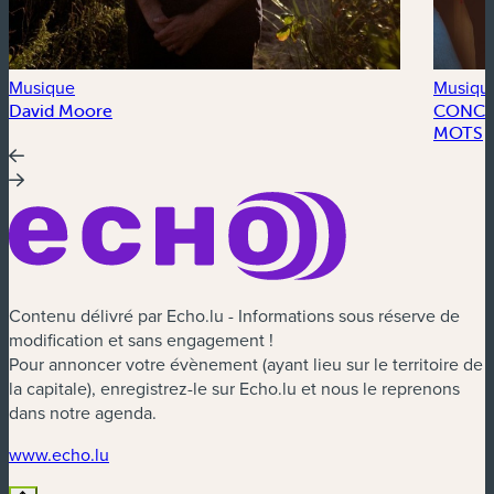
Musique
Musiqu
David Moore
CONCER
MOTS
Contenu délivré par Echo.lu - Informations sous réserve de
modification et sans engagement !
Pour annoncer votre évènement (ayant lieu sur le territoire de
la capitale), enregistrez-le sur Echo.lu et nous le reprenons
dans notre agenda.
(nouvelle fenêtre)
www.echo.lu