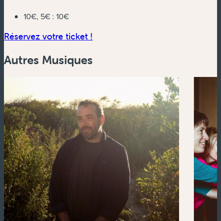
10€, 5€ :
10€
(nouvelle fenêtre)
Réservez votre ticket !
Autres Musiques