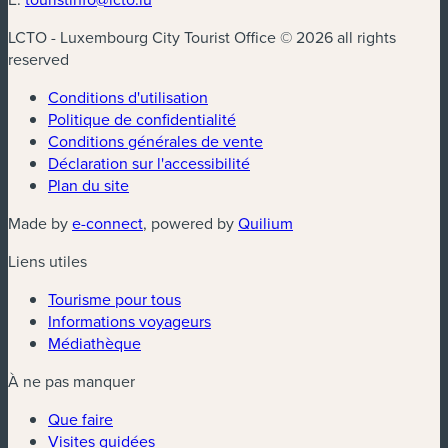
LCTO - Luxembourg City Tourist Office © 2026 all rights
reserved
Conditions d'utilisation
Politique de confidentialité
Conditions générales de vente
Déclaration sur l'accessibilité
Plan du site
(nouvelle fenêtre)
(nouvelle fenêtre)
Made by
e-connect
, powered by
Quilium
Liens utiles
Tourisme pour tous
Informations voyageurs
Médiathèque
À ne pas manquer
Que faire
Visites guidées