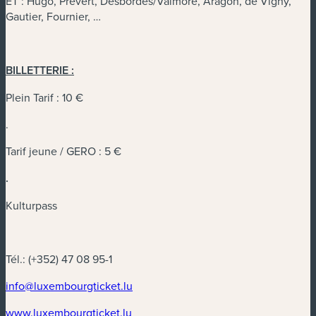
ET : Hugo, Prévert, Desbordes/Valmore, Aragon, de Vigny,
Gautier, Fournier, …
BILLETTERIE :
Plein Tarif : 10 €
.
Tarif jeune / GERO : 5 €
.
Kulturpass
Tél.: (+352) 47 08 95-1
(nouvelle fenêtre)
info@luxembourgticket.lu
(nouvelle fenêtre)
www.luxembourgticket.lu