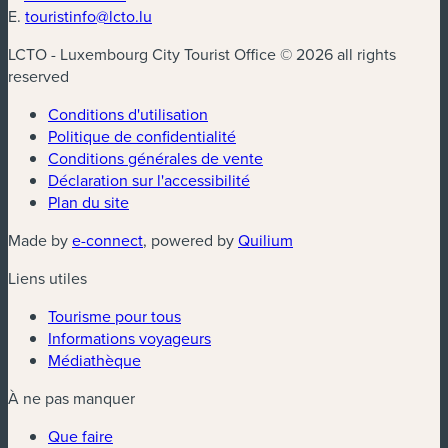
E.
touristinfo@lcto.lu
LCTO - Luxembourg City Tourist Office © 2026 all rights
reserved
Conditions d'utilisation
Politique de confidentialité
Conditions générales de vente
Déclaration sur l'accessibilité
Plan du site
(nouvelle fenêtre)
(nouvelle fenêtre)
Made by
e-connect
, powered by
Quilium
Liens utiles
Tourisme pour tous
Informations voyageurs
Médiathèque
À ne pas manquer
Que faire