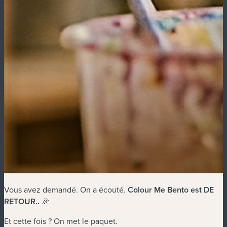
Vous avez demandé. On a écouté.
Colour Me Bento est DE
RETOUR.
.
🎉
Et cette fois ? On met le paquet.