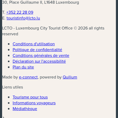
30, Place Guillaume II, L1648 Luxembourg
T.
+352 22 28 09
E.
touristinfo@lcto.lu
LCTO - Luxembourg City Tourist Office © 2026 all rights
reserved
Conditions d'utilisation
Politique de confidentialité
Conditions générales de vente
Déclaration sur l'accessibilité
Plan du site
(nouvelle fenêtre)
(nouvelle fenêtre)
Made by
e-connect
, powered by
Quilium
Liens utiles
Tourisme pour tous
Informations voyageurs
Médiathèque