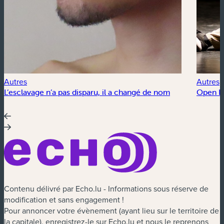
Autres
Autres
L’esclavage n’a pas disparu, il a changé de nom
Open Fl
Contenu délivré par Echo.lu - Informations sous réserve de
modification et sans engagement !
Pour annoncer votre évènement (ayant lieu sur le territoire de
la capitale), enregistrez-le sur Echo.lu et nous le reprenons