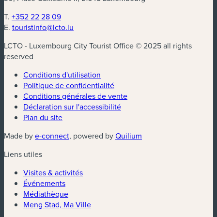
T.
+352 22 28 09
E.
touristinfo@lcto.lu
LCTO - Luxembourg City Tourist Office © 2025 all rights
reserved
Conditions d'utilisation
Politique de confidentialité
Conditions générales de vente
Déclaration sur l'accessibilité
Plan du site
(nouvelle fenêtre)
(nouvelle fenêtre)
Made by
e-connect
, powered by
Quilium
Liens utiles
Visites & activités
Événements
Médiathèque
Meng Stad, Ma Ville