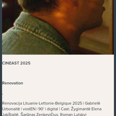
CINEAST 2025
Renovation
.
Renovacija Lituanie-Lettonie-Belgique 2025 | Gabrielė
Urbonaitė | vostEN | 90' | digital | Cast: Žygimantė Elena
Jakštaitė, Šarūnas Zenkevičius, Roman Lutskyi