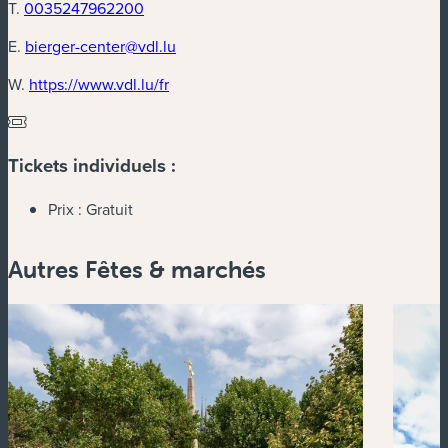
T.
0035247962200
E.
bierger-center@vdl.lu
(nouvelle fenêtre)
W.
https://www.vdl.lu/fr
Tickets individuels :
Prix :
Gratuit
Autres Fêtes & marchés