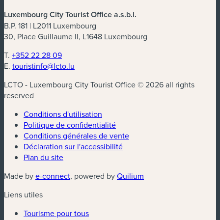
Luxembourg City Tourist Office a.s.b.l.
B.P. 181 | L2011 Luxembourg
30, Place Guillaume II, L1648 Luxembourg
T.
+352 22 28 09
E.
touristinfo@lcto.lu
LCTO - Luxembourg City Tourist Office © 2026 all rights
reserved
Conditions d'utilisation
Politique de confidentialité
Conditions générales de vente
Déclaration sur l'accessibilité
Plan du site
(nouvelle fenêtre)
(nouvelle fenêtre)
Made by
e-connect
, powered by
Quilium
Liens utiles
Tourisme pour tous