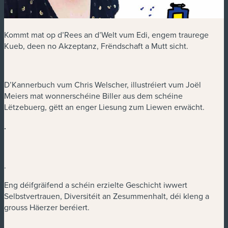
Kommt mat op d’Rees an d’Welt vum Edi, engem traurege
Kueb, deen no Akzeptanz, Frëndschaft a Mutt sicht.
D’Kannerbuch vum Chris Welscher, illustréiert vum Joël
Meiers mat wonnerschéine Biller aus dem schéine
Lëtzebuerg, gëtt an enger Liesung zum Liewen erwächt.
.
.
Eng déifgräifend a schéin erzielte Geschicht iwwert
Selbstvertrauen, Diversitéit an Zesummenhalt, déi kleng a
grouss Häerzer beréiert.