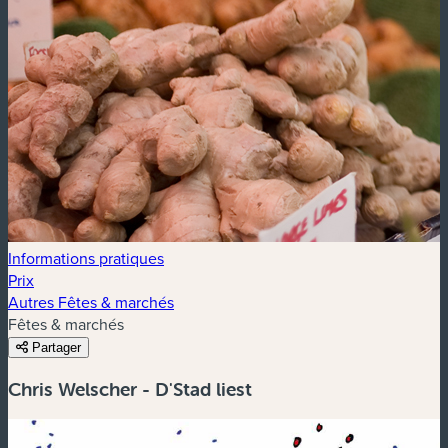
Informations pratiques
Prix
Autres Fêtes & marchés
Fêtes & marchés
Partager
Chris Welscher - D'Stad liest