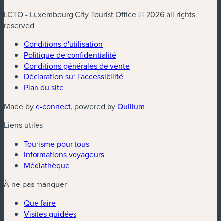
LCTO - Luxembourg City Tourist Office © 2026 all rights
reserved
Conditions d'utilisation
Politique de confidentialité
Conditions générales de vente
Déclaration sur l'accessibilité
Plan du site
(nouvelle fenêtre)
(nouvelle fenêtre)
Made by
e-connect
, powered by
Quilium
Liens utiles
Tourisme pour tous
Informations voyageurs
Médiathèque
À ne pas manquer
Que faire
Visites guidées