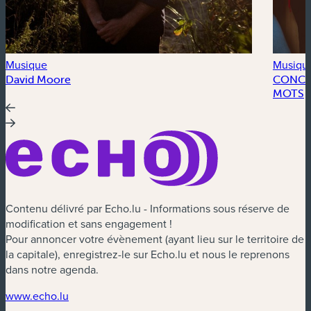
Musique
Musiqu
David Moore
CONCER
MOTS
Contenu délivré par Echo.lu - Informations sous réserve de
modification et sans engagement !
Pour annoncer votre évènement (ayant lieu sur le territoire de
la capitale), enregistrez-le sur Echo.lu et nous le reprenons
dans notre agenda.
(nouvelle fenêtre)
www.echo.lu