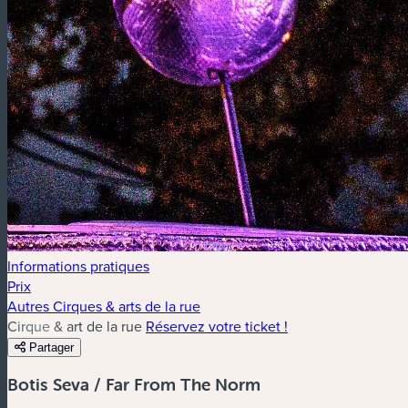
Informations pratiques
Prix
Autres Cirques & arts de la rue
Cirque & art de la rue
Réservez votre ticket !
Partager
Botis Seva / Far From The Norm