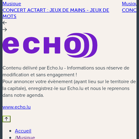
Musique
Musiqu
CONCERT ACTART : JEUX DE MAINS - JEUX DE
CONCE
MOTS
Contenu délivré par Echo.lu - Informations sous réserve de
modification et sans engagement !
Pour annoncer votre évènement (ayant lieu sur le territoire de
la capitale), enregistrez-le sur Echo.lu et nous le reprenons
dans notre agenda.
(nouvelle fenêtre)
www.echo.lu
Accueil
/
Musique