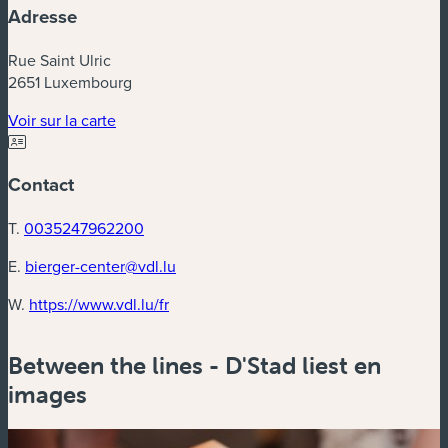
Adresse
Rue Saint Ulric
2651 Luxembourg
(nouvelle fenêtre)
Voir sur la carte
Contact
T.
0035247962200
E.
bierger-center@vdl.lu
(nouvelle fenêtre)
W.
https://www.vdl.lu/fr
Between the lines - D'Stad liest en
images