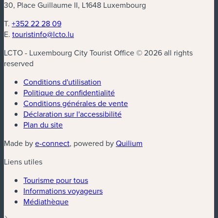
30, Place Guillaume II, L1648 Luxembourg
T.
+352 22 28 09
E.
touristinfo@lcto.lu
LCTO - Luxembourg City Tourist Office © 2026 all rights
reserved
Conditions d'utilisation
Politique de confidentialité
Conditions générales de vente
Déclaration sur l'accessibilité
Plan du site
(nouvelle fenêtre)
(nouvelle fenêtre)
Made by
e-connect
, powered by
Quilium
Liens utiles
Tourisme pour tous
Informations voyageurs
Médiathèque