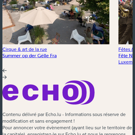
Cirque & art de la rue
Fêtes &
Summer op der Gëlle Fra
Fête Na
Luxembo
Contenu délivré par Echo.lu - Informations sous réserve de
modification et sans engagement !
Pour annoncer votre évènement (ayant lieu sur le territoire de
la capitale), enregistrez-le sur Echo.lu et nous le reprenons