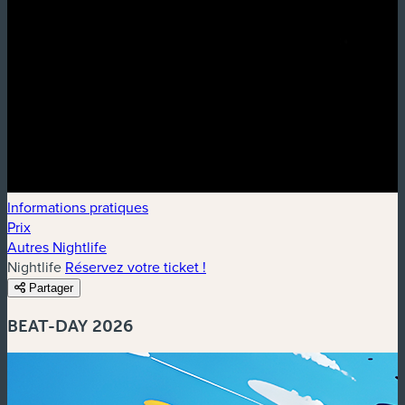
Informations pratiques
Prix
Autres Nightlife
Nightlife
Réservez votre ticket !
Partager
BEAT-DAY 2026