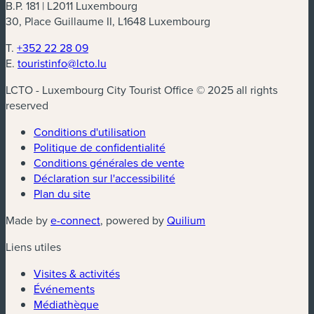
B.P. 181 | L2011 Luxembourg
30, Place Guillaume II, L1648 Luxembourg
T.
+352 22 28 09
E.
touristinfo@lcto.lu
LCTO - Luxembourg City Tourist Office © 2025 all rights
reserved
Conditions d'utilisation
Politique de confidentialité
Conditions générales de vente
Déclaration sur l'accessibilité
Plan du site
(nouvelle fenêtre)
(nouvelle fenêtre)
Made by
e-connect
, powered by
Quilium
Liens utiles
Visites & activités
Événements
Médiathèque