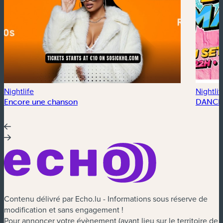
Nightlife
Nightlif
Encore une chanson
DANCE
Contenu délivré par Echo.lu - Informations sous réserve de
modification et sans engagement !
Pour annoncer votre évènement (ayant lieu sur le territoire de