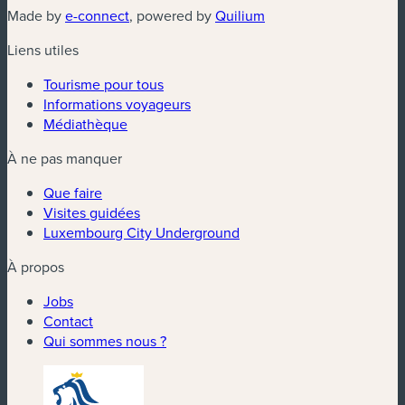
(nouvelle fenêtre)
(nouvelle fenêtre)
Made by
e-connect
, powered by
Quilium
Liens utiles
Tourisme pour tous
Informations voyageurs
Médiathèque
À ne pas manquer
Que faire
Visites guidées
Luxembourg City Underground
À propos
Jobs
Contact
Qui sommes nous ?
(nouvelle fenêtre)