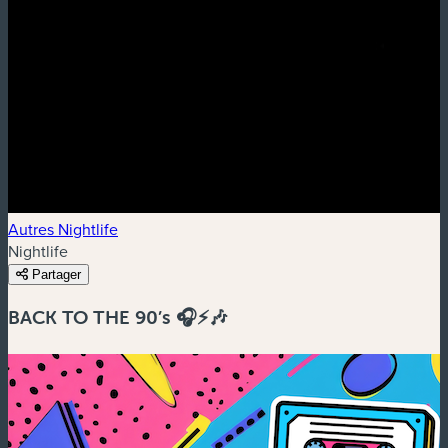
Autres Nightlife
Nightlife
Partager
BACK TO THE 90’s 🎧⚡️🎶