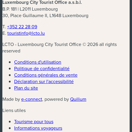
Luxembourg City Tourist Office a.s.b.l.
B.P. 181 | L2011 Luxembourg
30, Place Guillaume II, L1648 Luxembourg
T.
+352 22 28 09
E.
touristinfo@lcto.lu
LCTO - Luxembourg City Tourist Office © 2026 all rights
reserved
Conditions d'utilisation
Politique de confidentialité
Conditions générales de vente
Déclaration sur l'accessibilité
Plan du site
(nouvelle fenêtre)
(nouvelle fenêtre)
Made by
e-connect
, powered by
Quilium
Liens utiles
Tourisme pour tous
Informations voyageurs