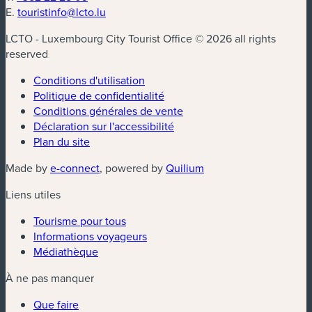
E.
touristinfo@lcto.lu
LCTO - Luxembourg City Tourist Office © 2026 all rights
reserved
Conditions d'utilisation
Politique de confidentialité
Conditions générales de vente
Déclaration sur l'accessibilité
Plan du site
(nouvelle fenêtre)
(nouvelle fenêtre)
Made by
e-connect
, powered by
Quilium
Liens utiles
Tourisme pour tous
Informations voyageurs
Médiathèque
À ne pas manquer
Que faire