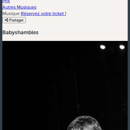
Prix
Autres Musiques
Musique
Réservez votre ticket !
Partager
Babyshambles