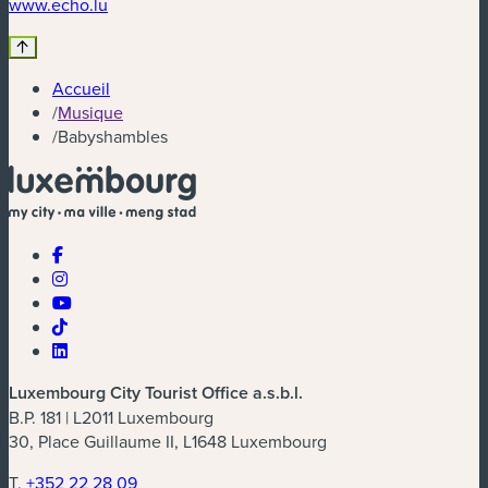
(nouvelle fenêtre)
www.echo.lu
Accueil
/
Musique
/
Babyshambles
Luxembourg City Tourist Office a.s.b.l.
B.P. 181 | L2011 Luxembourg
30, Place Guillaume II, L1648 Luxembourg
T.
+352 22 28 09