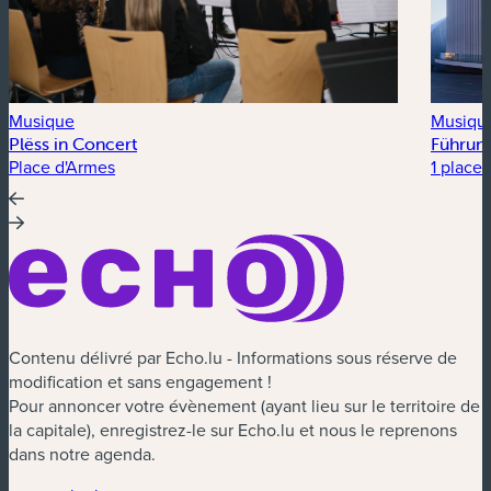
Musique
Musiqu
Plëss in Concert
Führung
Place d'Armes
1 place 
Contenu délivré par Echo.lu - Informations sous réserve de
modification et sans engagement !
Pour annoncer votre évènement (ayant lieu sur le territoire de
la capitale), enregistrez-le sur Echo.lu et nous le reprenons
dans notre agenda.