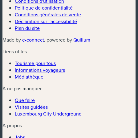
Conditions d'utilisation
Politique de confidentialité
Conditions générales de vente
Déclaration sur l'accessibilité
Plan du site
(nouvelle fenêtre)
(nouvelle fenêtre)
Made by
e-connect
, powered by
Quilium
Liens utiles
Tourisme pour tous
Informations voyageurs
Médiathèque
À ne pas manquer
Que faire
Visites guidées
Luxembourg City Underground
À propos
Jobs