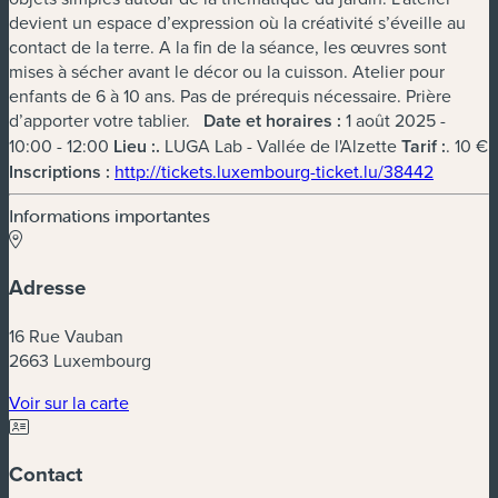
devient un espace d’expression où la créativité s’éveille au
contact de la terre. A la fin de la séance, les œuvres sont
mises à sécher avant le décor ou la cuisson. Atelier pour
enfants de 6 à 10 ans. Pas de prérequis nécessaire. Prière
d’apporter votre tablier.
Date et horaires :
1 août 2025 -
10:00 - 12:00
Lieu :
.
LUGA Lab - Vallée de l'Alzette
Tarif :
. 10 €
(nouvell
Inscriptions :
http://tickets.luxembourg-ticket.lu/38442
Informations importantes
Adresse
16 Rue Vauban
2663 Luxembourg
(nouvelle fenêtre)
Voir sur la carte
Contact