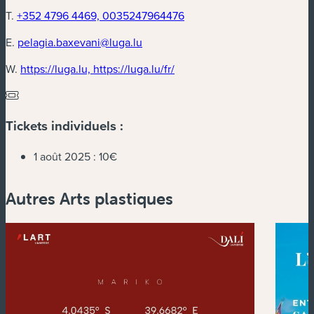
T.
+352 4796 4469, 0035247964476
E.
pelagia.baxevani@luga.lu
(nouvelle fenêtre)
W.
https://luga.lu, https://luga.lu/fr/
Tickets individuels :
1 août 2025 :
10€
Autres Arts plastiques