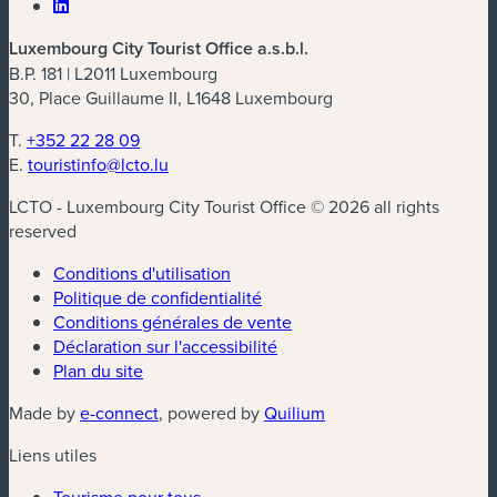
Luxembourg City Tourist Office a.s.b.l.
B.P. 181 | L2011 Luxembourg
30, Place Guillaume II, L1648 Luxembourg
T.
+352 22 28 09
E.
touristinfo@lcto.lu
LCTO - Luxembourg City Tourist Office © 2026 all rights
reserved
Conditions d'utilisation
Politique de confidentialité
Conditions générales de vente
Déclaration sur l'accessibilité
Plan du site
(nouvelle fenêtre)
(nouvelle fenêtre)
Made by
e-connect
, powered by
Quilium
Liens utiles