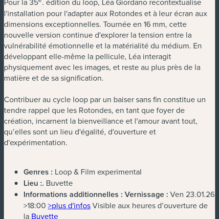
Pour la 35
. édition du loop, Léa Giordano recontextualise
l'installation pour l'adapter aux Rotondes et à leur écran aux
dimensions exceptionnelles. Tournée en 16 mm, cette
nouvelle version continue d'explorer la tension entre la
vulnérabilité émotionnelle et la matérialité du médium. En
développant elle-même la pellicule, Léa interagit
physiquement avec les images, et reste au plus près de la
matière et de sa signification.
Contribuer au cycle loop par un baiser sans fin constitue un
tendre rappel que les Rotondes, en tant que foyer de
création, incarnent la bienveillance et l'amour avant tout,
qu’elles sont un lieu d'égalité, d'ouverture et
d'expérimentation.
Genres :
Loop & Film experimental
Lieu :
.
Buvette
Informations additionnelles :
Vernissage :
Ven 23.01.26
(nouvelle fenêtre)
>18:00
>plus d'infos
Visible aux heures d’ouverture de
(nouvelle fenêtre)
la
Buvette