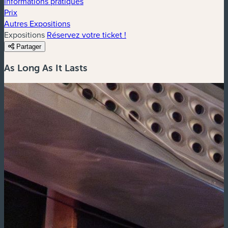
Informations pratiques
Prix
Autres Expositions
Expositions
Réservez votre ticket !
Partager
As Long As It Lasts