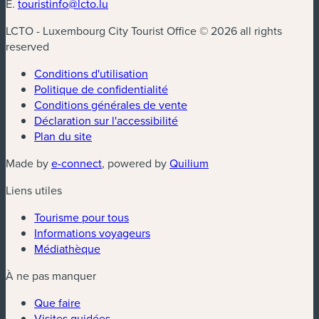
E.
touristinfo@lcto.lu
LCTO - Luxembourg City Tourist Office © 2026 all rights
reserved
Conditions d'utilisation
Politique de confidentialité
Conditions générales de vente
Déclaration sur l'accessibilité
Plan du site
(nouvelle fenêtre)
(nouvelle fenêtre)
Made by
e-connect
, powered by
Quilium
Liens utiles
Tourisme pour tous
Informations voyageurs
Médiathèque
À ne pas manquer
Que faire
Visites guidées