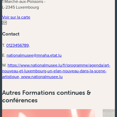
1 Marché-aux-Poissons -
L-2345 Luxembourg
(nouvelle fenêtre)
Voir sur la carte
Contact
T.
0123456789,
E.
nationalmusee@mnaha.etat.lu
W.
https://www.nationalmusee.lu/fr/programme/agenda/art-
nouveau-et-luxembourg-un-elan-nouveau-dans-la-scene-
(nouvelle fenêtre)
artistique, www.nationalmusee.lu
Autres Formations continues &
conférences