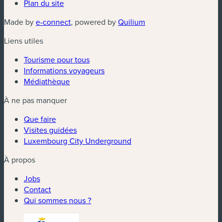
Plan du site
(nouvelle fenêtre)
(nouvelle fenêtre)
Made by
e-connect
, powered by
Quilium
Liens utiles
Tourisme pour tous
Informations voyageurs
Médiathèque
À ne pas manquer
Que faire
Visites guidées
Luxembourg City Underground
À propos
Jobs
Contact
Qui sommes nous ?
(nouvelle fenêtre)