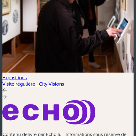
Expositions
E
Visite régulière : City Visions
S
Contenu délivré par Echo.lu - Informations sous réserve de