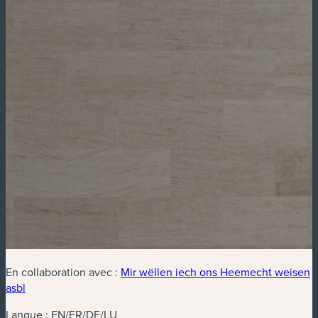
En collaboration avec :
Mir wëllen iech ons Heemecht weisen
(nouvelle fenêtre)
asbl
Langue : EN/FR/DE/LU