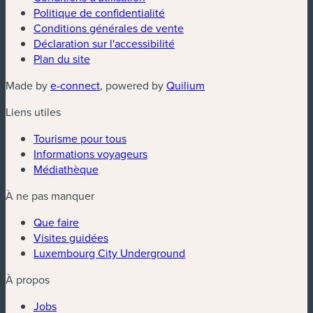
Politique de confidentialité
Conditions générales de vente
Déclaration sur l'accessibilité
Plan du site
(nouvelle fenêtre)
(nouvelle fenêtre)
Made by
e-connect
, powered by
Quilium
Liens utiles
Tourisme pour tous
Informations voyageurs
Médiathèque
À ne pas manquer
Que faire
Visites guidées
Luxembourg City Underground
À propos
Jobs