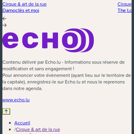
Cirque & art de la rue
Cirque &
Damoclès et moi
The Lo
Contenu délivré par Echo.lu - Informations sous réserve de
modification et sans engagement !
Pour annoncer votre évènement (ayant lieu sur le territoire de
la capitale), enregistrez-le sur Echo.lu et nous le reprenons
dans notre agenda.
(nouvelle fenêtre)
www.echo.lu
Accueil
/
Cirque & art de la rue