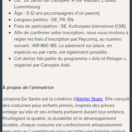
Où : Le Jardin de Canopée, 4 rue Vauban, L-2663
Luxembourg
Âge : 5-12 ans (accompagnés d’un parent)
Langues parlées : DE, FR, EN
Frais de participation : 5€, Kulturpass bienvenue (1,5€)
Afin de confirmer votre inscription, nous vous invitons à
régler les frais d’inscription par Payconiq, au numéro
suivant : 691 860 185. Le paiement sur place, en
espèces ou par carte, est également possible.
Cet atelier fait partie du programme « Arts et Potager »,
organisé par Canopée Asbl.
À propos de l’animatrice
(nouvelle fenê
Johanna De Santis est la créatrice d’
Atelier Spatz
. Elle conçoit
des costumes pour enfants primés, inspirés des pièces
vintage qu’elle et ses enfants portaient durant leur enfance.
Privilégiant la qualité, la durabilité et le développement
durable, chaque costume est confectionné artisanalement
avec soin au Luxembourg pour raconter une histoire unique