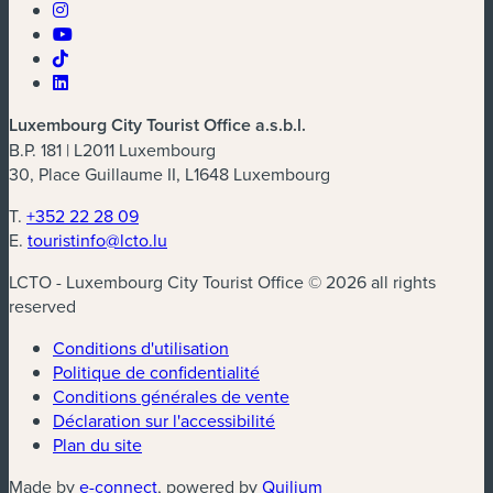
Luxembourg City Tourist Office a.s.b.l.
B.P. 181 | L2011 Luxembourg
30, Place Guillaume II, L1648 Luxembourg
T.
+352 22 28 09
E.
touristinfo@lcto.lu
LCTO - Luxembourg City Tourist Office © 2026 all rights
reserved
Conditions d'utilisation
Politique de confidentialité
Conditions générales de vente
Déclaration sur l'accessibilité
Plan du site
(nouvelle fenêtre)
(nouvelle fenêtre)
Made by
e-connect
, powered by
Quilium