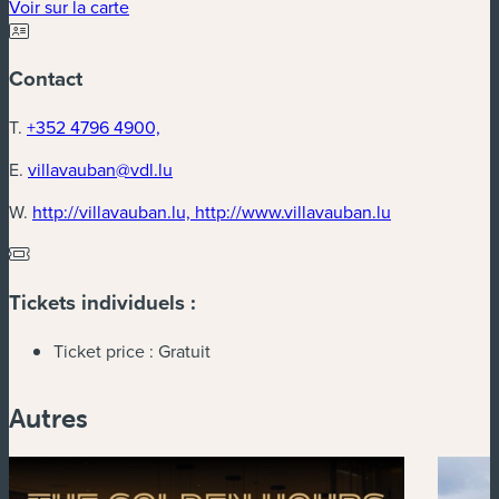
(nouvelle fenêtre)
Voir sur la carte
Contact
T.
+352 4796 4900,
E.
villavauban@vdl.lu
(nouvelle fenê
W.
http://villavauban.lu, http://www.villavauban.lu
Tickets individuels :
Ticket price :
Gratuit
Autres