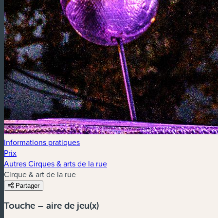
Informations pratiques
Prix
Autres Cirques & arts de la rue
Cirque & art de la rue
Partager
Touche – aire de jeu(x)