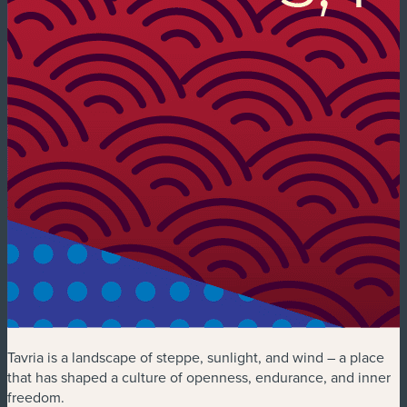
Tavria is a landscape of steppe, sunlight, and wind – a place
that has shaped a culture of openness, endurance, and inner
freedom.