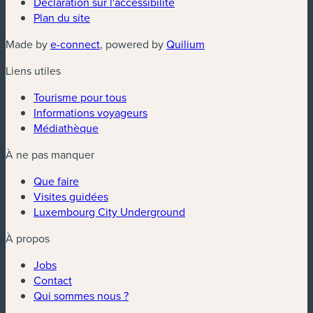
Déclaration sur l'accessibilité
Plan du site
(nouvelle fenêtre)
(nouvelle fenêtre)
Made by
e-connect
, powered by
Quilium
Liens utiles
Tourisme pour tous
Informations voyageurs
Médiathèque
À ne pas manquer
Que faire
Visites guidées
Luxembourg City Underground
À propos
Jobs
Contact
Qui sommes nous ?