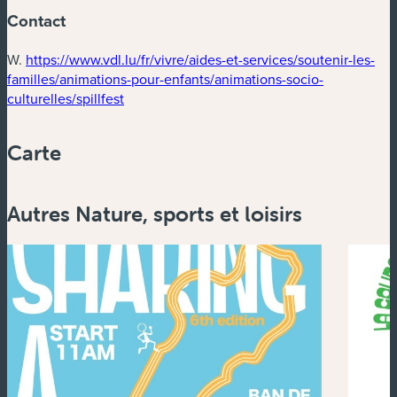
Contact
W.
https://www.vdl.lu/fr/vivre/aides-et-services/soutenir-les-
familles/animations-pour-enfants/animations-socio-
(nouvelle fenêtre)
culturelles/spillfest
Carte
Powered by
Esri
Autres Nature, sports et loisirs
Zoom
in
Zoom
out