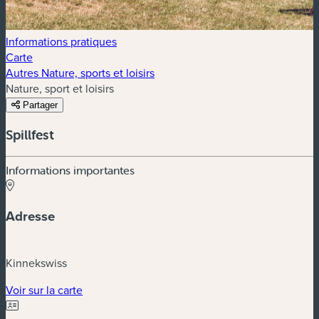
Informations pratiques
Carte
Autres Nature, sports et loisirs
Nature, sport et loisirs
Partager
Spillfest
Informations importantes
Adresse
Kinnekswiss
(nouvelle fenêtre)
Voir sur la carte