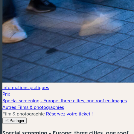
Informations pratiques
Prix
Special screening - Europe: three cities, one roof en images
Autres Films & photographies
Film & photographie
Réservez votre ticket !
Partager
Special screening - Europe: three cities, one roof