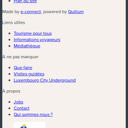
Plan du site
(nouvelle fenêtre)
(nouvelle fenêtre)
Made by
e-connect
, powered by
Quilium
Liens utiles
Tourisme pour tous
Informations voyageurs
Médiathèque
À ne pas manquer
Que faire
Visites guidées
Luxembourg City Underground
À propos
Jobs
Contact
Qui sommes nous ?
(nouvelle fenêtre)