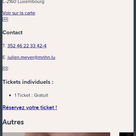
L-2160 Luxembourg
(nouvelle fenêtre)
Voir sur la carte
Contact
T.
352 46 22 33 42-4
E.
julien.meyer@mnhn.lu
Tickets individuels :
1 Ticket :
Gratuit
(nouvelle fenêtre)
Réservez votre ticket !
Autres