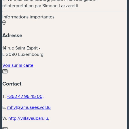
réinterprétation par Simone Lazzaretti
Informations importantes
Adresse
14 rue Saint Esprit -
L-2090 Luxembourg
(nouvelle fenêtre)
Voir sur la carte
Contact
T.
+352 47 96 45 00,
E.
mhvl@2musees.vdl.lu
(nouvelle fenêtre)
W.
http://villavauban.lu,