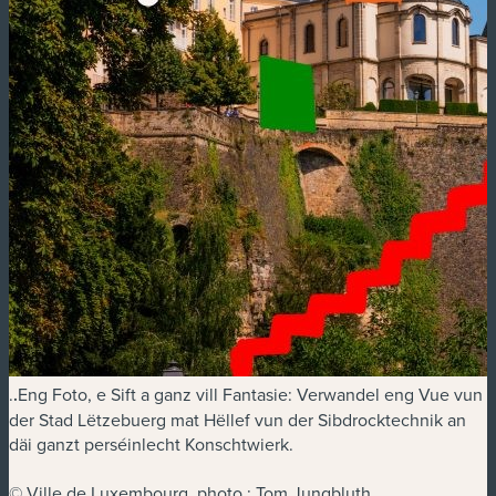
.
.
Eng Foto, e Sift a ganz vill Fantasie: Verwandel eng Vue vun
der Stad Lëtzebuerg mat Hëllef vun der Sibdrocktechnik an
däi ganzt perséinlecht Konschtwierk.
© Ville de Luxembourg, photo : Tom Jungbluth,