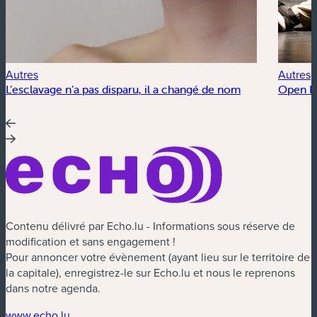
Autres
Autres
L’esclavage n’a pas disparu, il a changé de nom
Open Fl
Contenu délivré par Echo.lu - Informations sous réserve de
modification et sans engagement !
Pour annoncer votre évènement (ayant lieu sur le territoire de
la capitale), enregistrez-le sur Echo.lu et nous le reprenons
dans notre agenda.
(nouvelle fenêtre)
www.echo.lu