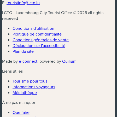
E.
touristinfo@lcto.lu
LCTO - Luxembourg City Tourist Office © 2026 all rights
reserved
Conditions d'utilisation
Politique de confidentialité
Conditions générales de vente
Déclaration sur l'accessibilité
Plan du site
(nouvelle fenêtre)
(nouvelle fenêtre)
Made by
e-connect
, powered by
Quilium
Liens utiles
Tourisme pour tous
Informations voyageurs
Médiathèque
À ne pas manquer
Que faire