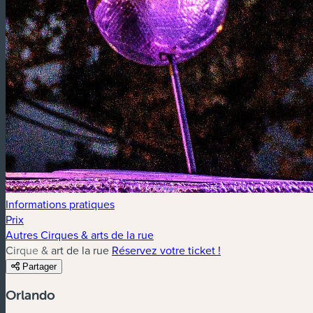
Informations pratiques
Prix
Autres Cirques & arts de la rue
Cirque & art de la rue
Réservez votre ticket !
Partager
Orlando