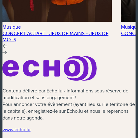
Musique
Musiqu
CONCERT ACTART : JEUX DE MAINS - JEUX DE
CONCE
MOTS
Contenu délivré par Echo.lu - Informations sous réserve de
modification et sans engagement !
Pour annoncer votre évènement (ayant lieu sur le territoire de
la capitale), enregistrez-le sur Echo.lu et nous le reprenons
dans notre agenda.
(nouvelle fenêtre)
www.echo.lu