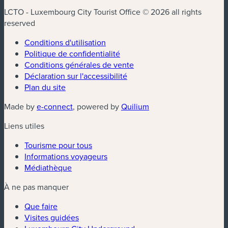
LCTO - Luxembourg City Tourist Office © 2026 all rights
reserved
Conditions d'utilisation
Politique de confidentialité
Conditions générales de vente
Déclaration sur l'accessibilité
Plan du site
(nouvelle fenêtre)
(nouvelle fenêtre)
Made by
e-connect
, powered by
Quilium
Liens utiles
Tourisme pour tous
Informations voyageurs
Médiathèque
À ne pas manquer
Que faire
Visites guidées