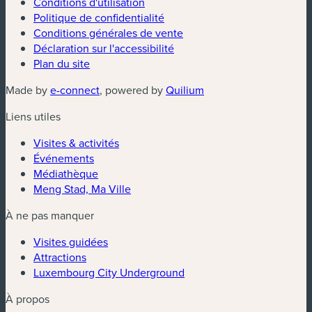
Conditions d'utilisation
Politique de confidentialité
Conditions générales de vente
Déclaration sur l'accessibilité
Plan du site
(nouvelle fenêtre)
(nouvelle fenêtre)
Made by
e-connect
, powered by
Quilium
Liens utiles
Visites & activités
Événements
Médiathèque
Meng Stad, Ma Ville
À ne pas manquer
Visites guidées
Attractions
Luxembourg City Underground
À propos