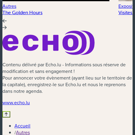
Autres
Exposit
The Golden Hours
Visites
Contenu délivré par Echo.lu - Informations sous réserve de
modification et sans engagement !
Pour annoncer votre évènement (ayant lieu sur le territoire de
la capitale), enregistrez-le sur Echo.lu et nous le reprenons
dans notre agenda.
(nouvelle fenêtre)
www.echo.lu
Accueil
/
Autres