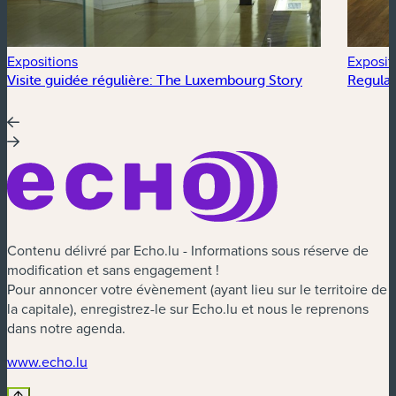
Expositions
Exposit
Visite guidée régulière: The Luxembourg Story
Regular
Contenu délivré par Echo.lu - Informations sous réserve de
modification et sans engagement !
Pour annoncer votre évènement (ayant lieu sur le territoire de
la capitale), enregistrez-le sur Echo.lu et nous le reprenons
dans notre agenda.
(nouvelle fenêtre)
www.echo.lu