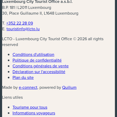
Luxembourg City Tourist Office a.s.b.l.
B.P. 181 | L2011 Luxembourg
30, Place Guillaume II, L1648 Luxembourg
T.
+352 22 28 09
E.
touristinfo@lcto.lu
LCTO - Luxembourg City Tourist Office © 2026 all rights
reserved
Conditions d'utilisation
Politique de confidentialité
Conditions générales de vente
Déclaration sur l'accessibilité
Plan du site
(nouvelle fenêtre)
(nouvelle fenêtre)
Made by
e-connect
, powered by
Quilium
Liens utiles
Tourisme pour tous
Informations voyageurs