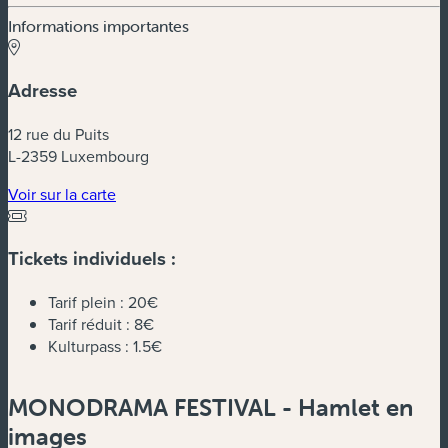
Informations importantes
Adresse
12 rue du Puits
L-2359 Luxembourg
(nouvelle fenêtre)
Voir sur la carte
Tickets individuels :
Tarif plein :
20€
Tarif réduit :
8€
Kulturpass :
1.5€
MONODRAMA FESTIVAL - Hamlet en
images