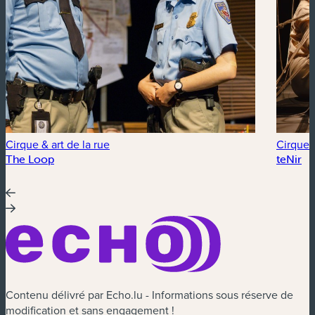
Cirque & art de la rue
Cirque &
The Loop
teNir
Contenu délivré par Echo.lu - Informations sous réserve de
modification et sans engagement !