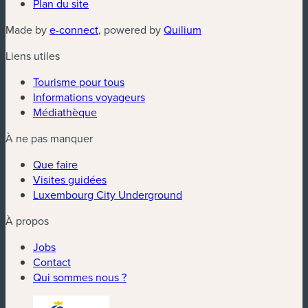
Plan du site
(nouvelle fenêtre)
(nouvelle fenêtre)
Made by
e-connect
, powered by
Quilium
Liens utiles
Tourisme pour tous
Informations voyageurs
Médiathèque
À ne pas manquer
Que faire
Visites guidées
Luxembourg City Underground
À propos
Jobs
Contact
Qui sommes nous ?
(nouvelle fenêtre)