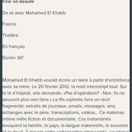
Finir en beauté
De et avec Mohamed El Khatib
France
Théâtre
En français
Durée: 60’
Mohamed El Khatib voulait écrire un texte à partir d’entretiens
avec sa mère. Le 20 février 2012, la mort interrompt tout. Sur
le lit d’hôpital, elle demande: «Pas d’opération? - Non. Ils ne
peuvent plus rien faire.» Le fils orphelin livre un récit
fragmenté: extraits de journaux, emails, messages, sms,
échanges avec le père, transcriptions, vidéos… Ce matériau
intime mêle fiction et documentaire. Ces instantanés
évoquent la famille, le pays, la langue maternelle, le souvenir
et le deuil. À travers cette cartographie émouvante, caustique