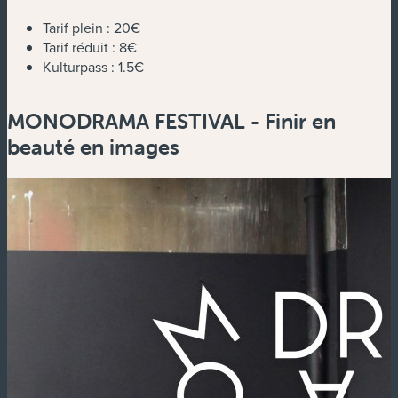
Tarif plein :
20€
Tarif réduit :
8€
Kulturpass :
1.5€
MONODRAMA FESTIVAL - Finir en
beauté en images