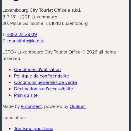
Luxembourg City Tourist Office a.s.b.l.
B.P. 181 | L2011 Luxembourg
30, Place Guillaume II, L1648 Luxembourg
T.
+352 22 28 09
E.
touristinfo@lcto.lu
LCTO - Luxembourg City Tourist Office © 2026 all rights
reserved
Conditions d'utilisation
Politique de confidentialité
Conditions générales de vente
Déclaration sur l'accessibilité
Plan du site
(nouvelle fenêtre)
(nouvelle fenêtre)
Made by
e-connect
, powered by
Quilium
Liens utiles
Tourisme pour tous