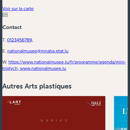
(nouvelle fenêtre)
Voir sur la carte
Contact
T.
0123456789,
E.
nationalmusee@mnaha.etat.lu
W.
https://www.nationalmusee.lu/fr/programme/agenda/mini-
(nouvelle fenêtre)
triptych, www.nationalmusee.lu
Autres Arts plastiques