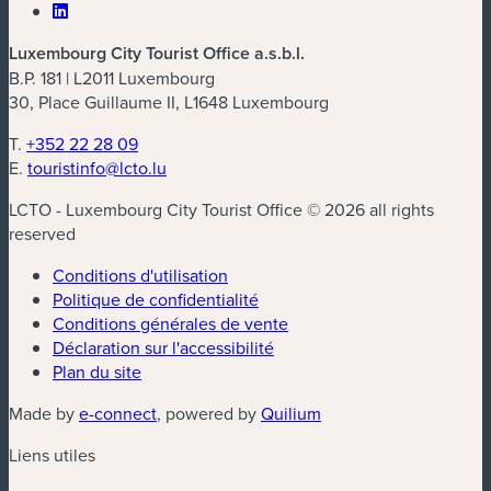
Luxembourg City Tourist Office a.s.b.l.
B.P. 181 | L2011 Luxembourg
30, Place Guillaume II, L1648 Luxembourg
T.
+352 22 28 09
E.
touristinfo@lcto.lu
LCTO - Luxembourg City Tourist Office © 2026 all rights
reserved
Conditions d'utilisation
Politique de confidentialité
Conditions générales de vente
Déclaration sur l'accessibilité
Plan du site
(nouvelle fenêtre)
(nouvelle fenêtre)
Made by
e-connect
, powered by
Quilium
Liens utiles