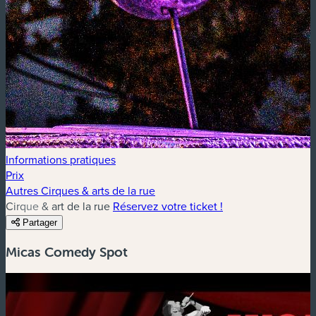
Informations pratiques
Prix
Autres Cirques & arts de la rue
Cirque & art de la rue
Réservez votre ticket !
Partager
Micas Comedy Spot