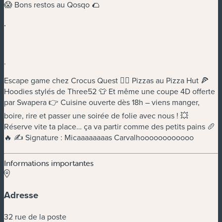
😱 Bons restos au Qosqo 🌮
.
.
Escape game chez Crocus Quest 🕵️‍♂️ Pizzas au Pizza Hut 🍕
Hoodies stylés de Three52 👕 Et même une coupe 4D offerte
par Swapera 👉 Cuisine ouverte dès 18h – viens manger,
boire, rire et passer une soirée de folie avec nous ! 💥
Réserve vite ta place… ça va partir comme des petits pains 🥖
🔥 ✍️ Signature : Micaaaaaaaas Carvalhoooooooooooo
Informations importantes
Adresse
32 rue de la poste