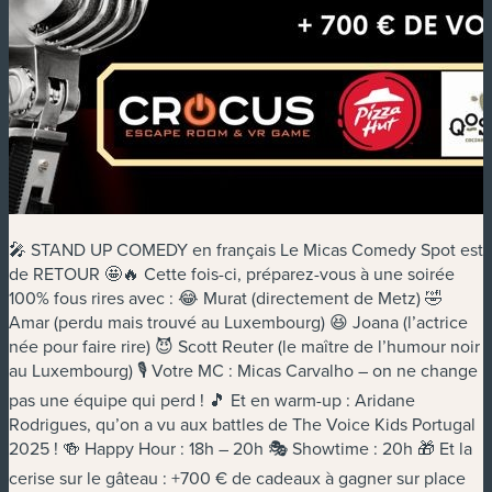
🎤 STAND UP COMEDY en français Le Micas Comedy Spot est
de RETOUR 🤩🔥 Cette fois-ci, préparez-vous à une soirée
100% fous rires avec : 😂 Murat (directement de Metz) 🤣
Amar (perdu mais trouvé au Luxembourg) 😆 Joana (l’actrice
née pour faire rire) 😈 Scott Reuter (le maître de l’humour noir
au Luxembourg) 🎙️ Votre MC : Micas Carvalho – on ne change
pas une équipe qui perd ! 🎵 Et en warm-up : Aridane
Rodrigues, qu’on a vu aux battles de The Voice Kids Portugal
2025 ! 🍻 Happy Hour : 18h – 20h 🎭 Showtime : 20h 🎁 Et la
cerise sur le gâteau : +700 € de cadeaux à gagner sur place