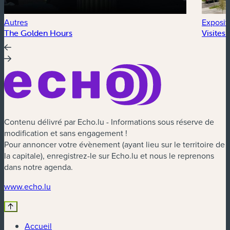
Autres
Exposit
The Golden Hours
Visites
Contenu délivré par Echo.lu - Informations sous réserve de
modification et sans engagement !
Pour annoncer votre évènement (ayant lieu sur le territoire de
la capitale), enregistrez-le sur Echo.lu et nous le reprenons
dans notre agenda.
(nouvelle fenêtre)
www.echo.lu
Accueil