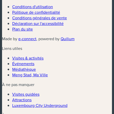
Conditions d'utilisation
Politique de confidentialité
Conditions générales de vente
Déclaration sur l'accessibilité
Plan du site
(nouvelle fenêtre)
(nouvelle fenêtre)
Made by
e-connect
, powered by
Quilium
Liens utiles
Visites & activités
Événements
Médiathèque
Meng Stad, Ma Ville
À ne pas manquer
Visites guidées
Attractions
Luxembourg City Underground