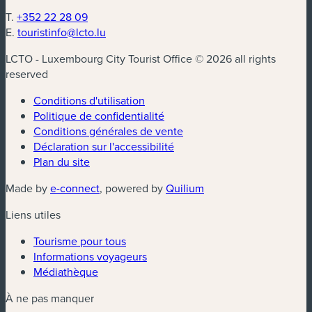
T.
+352 22 28 09
E.
touristinfo@lcto.lu
LCTO - Luxembourg City Tourist Office © 2026 all rights
reserved
Conditions d'utilisation
Politique de confidentialité
Conditions générales de vente
Déclaration sur l'accessibilité
Plan du site
(nouvelle fenêtre)
(nouvelle fenêtre)
Made by
e-connect
, powered by
Quilium
Liens utiles
Tourisme pour tous
Informations voyageurs
Médiathèque
À ne pas manquer