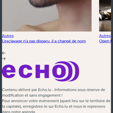
Autres
Autres
L’esclavage n’a pas disparu, il a changé de nom
Open Fl
Contenu délivré par Echo.lu - Informations sous réserve de
modification et sans engagement !
Pour annoncer votre évènement (ayant lieu sur le territoire de
la capitale), enregistrez-le sur Echo.lu et nous le reprenons
dans notre agenda.