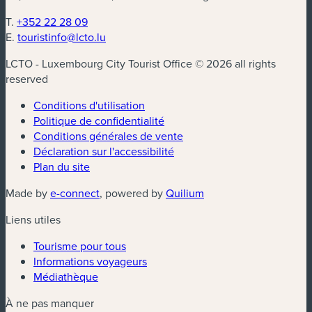
T.
+352 22 28 09
E.
touristinfo@lcto.lu
LCTO - Luxembourg City Tourist Office © 2026 all rights
reserved
Conditions d'utilisation
Politique de confidentialité
Conditions générales de vente
Déclaration sur l'accessibilité
Plan du site
(nouvelle fenêtre)
(nouvelle fenêtre)
Made by
e-connect
, powered by
Quilium
Liens utiles
Tourisme pour tous
Informations voyageurs
Médiathèque
À ne pas manquer