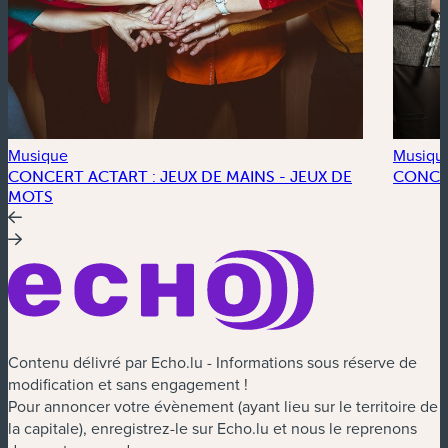
Musique
Musiqu
CONCERT ACTART : JEUX DE MAINS - JEUX DE
CONCE
MOTS
Contenu délivré par Echo.lu - Informations sous réserve de
modification et sans engagement !
Pour annoncer votre évènement (ayant lieu sur le territoire de
la capitale), enregistrez-le sur Echo.lu et nous le reprenons