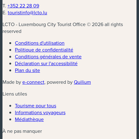
T.
+352 22 28 09
E.
touristinfo@lcto.lu
LCTO - Luxembourg City Tourist Office © 2026 all rights
reserved
Conditions d'utilisation
Politique de confidentialité
Conditions générales de vente
Déclaration sur l'accessibilité
Plan du site
(nouvelle fenêtre)
(nouvelle fenêtre)
Made by
e-connect
, powered by
Quilium
Liens utiles
Tourisme pour tous
Informations voyageurs
Médiathèque
À ne pas manquer