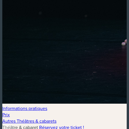
Informations pratiques
Prix
Autres Théâtres & cabarets
Théâtre & cabaret
Réservez votre ticket !