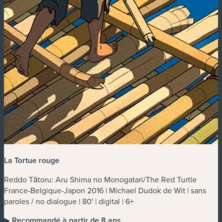
La Tortue rouge
Reddo Tātoru: Aru Shima no Monogatari/The Red Turtle
France-Belgique-Japon 2016 | Michael Dudok de Wit | sans
paroles / no dialogue | 80' | digital | 6+
▶
Recommandé à partir de 8 ans