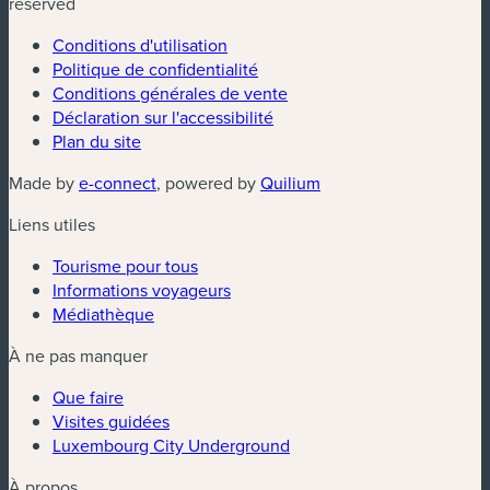
reserved
Conditions d'utilisation
Politique de confidentialité
Conditions générales de vente
Déclaration sur l'accessibilité
Plan du site
(nouvelle fenêtre)
(nouvelle fenêtre)
Made by
e-connect
, powered by
Quilium
Liens utiles
Tourisme pour tous
Informations voyageurs
Médiathèque
À ne pas manquer
Que faire
Visites guidées
Luxembourg City Underground
À propos