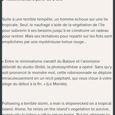
Suite à une terrible tempête, un homme échoue sur une île
tropicale. Seul, le naufragé s’aide de la végétation de l’île
pour subvenir à ses besoins jusqu’à se construire un radeau
pour rentrer. Mais ses tentatives pour repartir sur les flots sont
empêchées par une mystérieuse tortue rouge…
« Entre le minimalisme narratif du Batave et l’animisme
débridé du studio Ghibli, la photosynthèse a opéré. Sans qu’y
soit prononcé le moindre mot, cette robinsonnade se déploie
miraculeusement en un récit palpitant, qui vous cloue à votre
siège du début à la fin. » (Le Monde).
Following a terrible storm, a man is shipwrecked on a tropical
island. Alone, he relies on the island’s vegetation to survive,
eventually building a raft to return home. But his attempts to