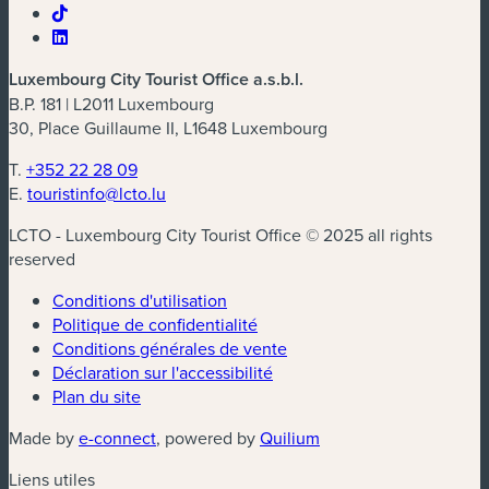
Luxembourg City Tourist Office a.s.b.l.
B.P. 181 | L2011 Luxembourg
30, Place Guillaume II, L1648 Luxembourg
T.
+352 22 28 09
E.
touristinfo@lcto.lu
LCTO - Luxembourg City Tourist Office © 2025 all rights
reserved
Conditions d'utilisation
Politique de confidentialité
Conditions générales de vente
Déclaration sur l'accessibilité
Plan du site
(nouvelle fenêtre)
(nouvelle fenêtre)
Made by
e-connect
, powered by
Quilium
Liens utiles