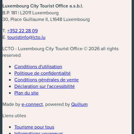
Luxembourg City Tourist Office a.s.b.l.
B.P. 181 | L2011 Luxembourg
30, Place Guillaume II, L1648 Luxembourg
T.
+352 22 28 09
E.
touristinfo@lcto.lu
LCTO - Luxembourg City Tourist Office © 2026 all rights
reserved
Conditions d'utilisation
Politique de confidentialité
Conditions générales de vente
Déclaration sur l'accessibilité
Plan du site
(nouvelle fenêtre)
(nouvelle fenêtre)
Made by
e-connect
, powered by
Quilium
Liens utiles
Tourisme pour tous
Informations voyageurs