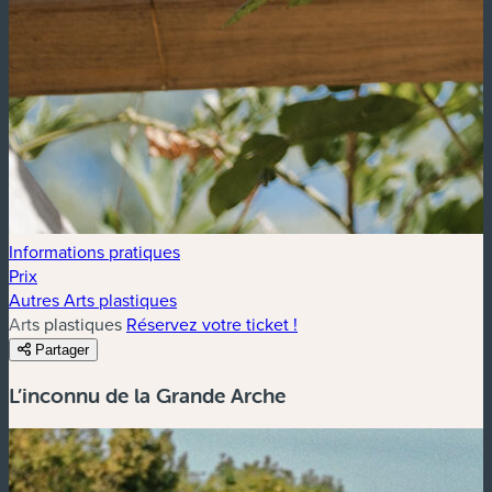
Informations pratiques
Prix
Autres Arts plastiques
Arts plastiques
Réservez votre ticket !
Partager
L’inconnu de la Grande Arche