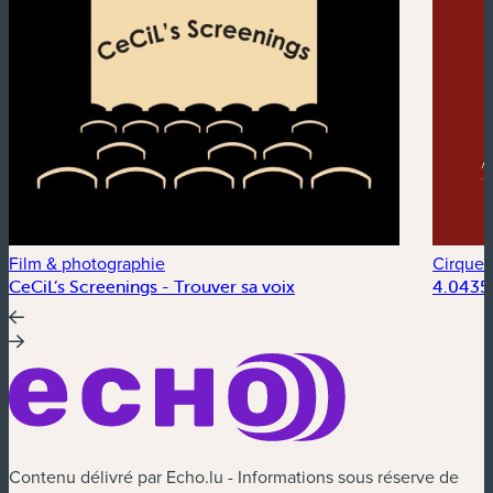
Film & photographie
Cirque &
CeCiL’s Screenings - Trouver sa voix
4.0435°
Contenu délivré par Echo.lu - Informations sous réserve de