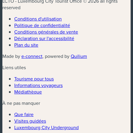
LCTO - Luxembourg City Tourist Office © 2026 all rights
reserved
Conditions d'utilisation
Politique de confidentialité
Conditions générales de vente
Déclaration sur l'accessibilité
Plan du site
(nouvelle fenêtre)
(nouvelle fenêtre)
Made by
e-connect
, powered by
Quilium
Liens utiles
Tourisme pour tous
Informations voyageurs
Médiathèque
À ne pas manquer
Que faire
Visites guidées
Luxembourg City Underground