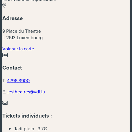
Adresse
9 Place du Theatre
L-2613 Luxembourg
(nouvelle fenêtre)
Voir sur la carte
Contact
T.
4796 3900
E.
lestheatres@vdl.lu
Tickets individuels :
Tarif plein :
3.7€